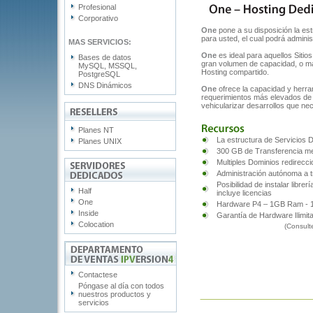
Profesional
Corporativo
One
pone a su disposición la es
para usted, el cual podrá admini
MAS SERVICIOS:
One
es ideal para aquellos Sitios
Bases de datos
gran volumen de capacidad, o ma
MySQL, MSSQL,
Hosting compartido.
PostgreSQL
DNS Dinámicos
One
ofrece la capacidad y herra
requerimientos más elevados de 
vehicularizar desarrollos que ne
Planes NT
La estructura de Servicios Di
Planes UNIX
300 GB de Transferencia me
Multiples Dominios redirecc
Administración autónoma a tr
Posibilidad de instalar libre
Half
incluye licencias
One
Hardware P4 – 1GB Ram - 1
Inside
Garantía de Hardware Ilimit
Colocation
(Consult
Contactese
Póngase al día con todos
nuestros productos y
servicios