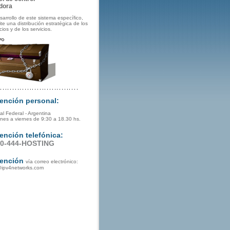
dora
sarrollo de este sistema específico,
te una distribución estratégica de los
ios y de los servicios.
tención personal:
al Federal - Argentina
nes a viernes de 9:30 a 18.30 hs.
ención telefónica:
00-444-HOSTING
tención
vía correo electrónico:
@ipv4networks.com