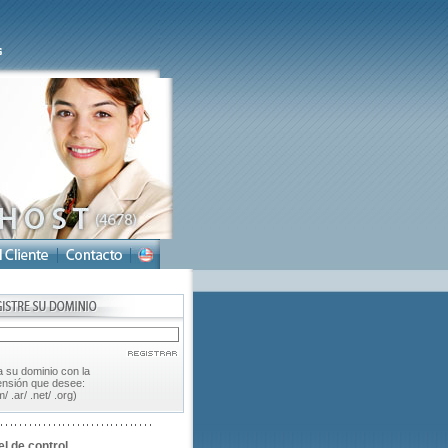
ja su dominio con la
ensión que desee:
/ .ar/ .net/ .org)
l de control