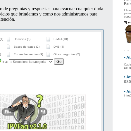
Pan
El de
permi
espac
• A
Capit
De lu
•
At
08
•
A
info