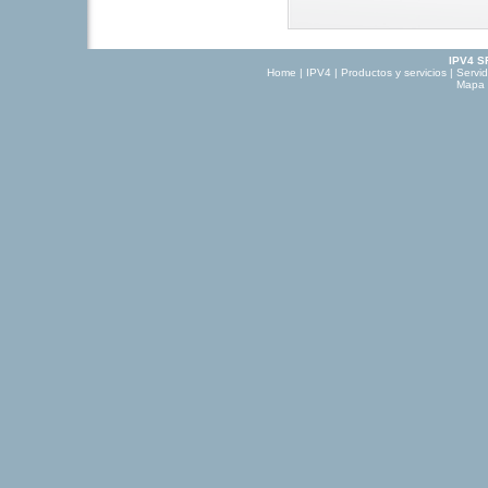
IPV4 S
Home
|
IPV4
|
Productos y servicios
|
Servi
Mapa d