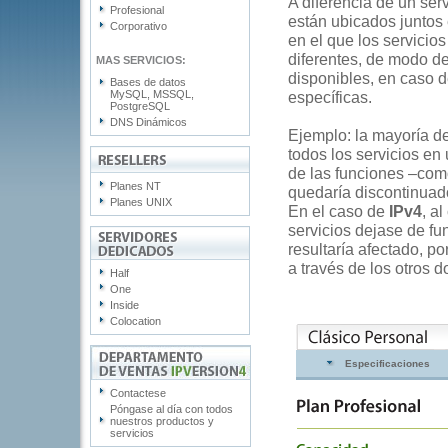
A diferencia de un ser
Profesional
están ubicados juntos 
Corporativo
en el que los servicio
diferentes, de modo de 
MAS SERVICIOS:
disponibles, en caso d
Bases de datos
MySQL, MSSQL,
específicas.
PostgreSQL
DNS Dinámicos
Ejemplo: la mayoría de
todos los servicios en
de las funciones –como 
Planes NT
quedaría discontinuado
Planes UNIX
En el caso de
IPv4
, a
servicios dejase de fu
resultaría afectado, p
a través de los otros d
Half
One
Inside
Colocation
Contactese
Póngase al día con todos
nuestros productos y
servicios