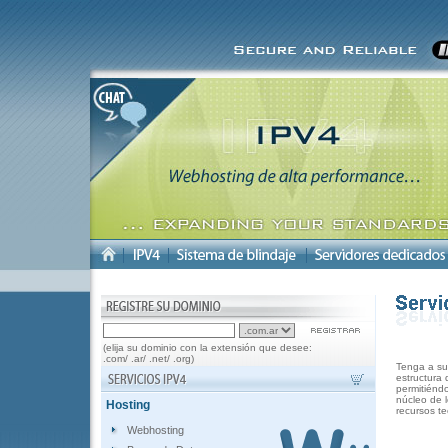
(elija su dominio con la extensión que desee:
.com/ .ar/ .net/ .org)
Tenga a su 
estructura 
permitiéndo
núcleo de 
Hosting
recursos te
Webhosting